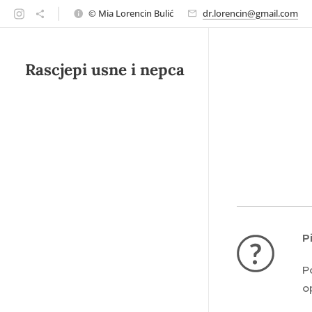
© Mia Lorencin Bulić
dr.lorencin@gmail.com
Rascjepi usne i nepca
P
P
o