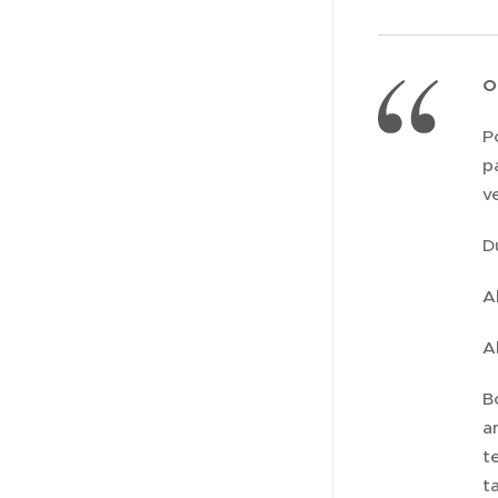
O
P
p
v
D
A
A
B
a
t
t