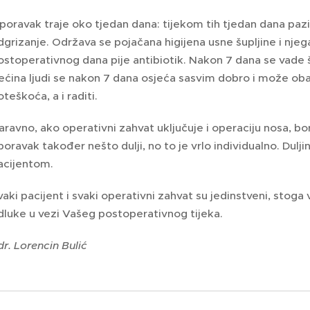
poravak traje oko tjedan dana: tijekom tih tjedan dana pazi 
dgrizanje. Održava se pojačana higijena usne šupljine i njeg
ostoperativnog dana pije antibiotik. Nakon 7 dana se vade 
ećina ljudi se nakon 7 dana osjeća sasvim dobro i može ob
oteškoća, a i raditi.
aravno, ako operativni zahvat uključuje i operaciju nosa, bor
poravak također nešto dulji, no to je vrlo individualno. Dulj
acijentom.
vaki pacijent i svaki operativni zahvat su jedinstveni, stog
dluke u vezi Vašeg postoperativnog tijeka.
 dr. Lorencin Bulić