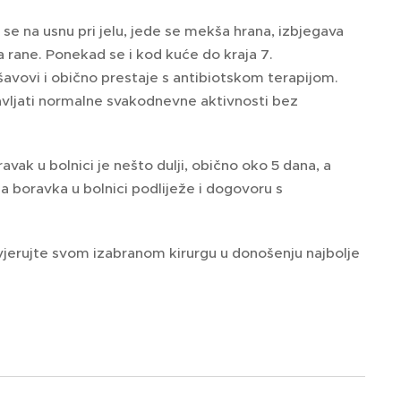
se na usnu pri jelu, jede se mekša hrana, izbjegava
a rane. Ponekad se i kod kuće do kraja 7.
šavovi i obično prestaje s antibiotskom terapijom.
avljati normalne svakodnevne aktivnosti bez
avak u bolnici je nešto dulji, obično oko 5 dana, a
ina boravka u bolnici podliježe i dogovoru s
a vjerujte svom izabranom kirurgu u donošenju najbolje