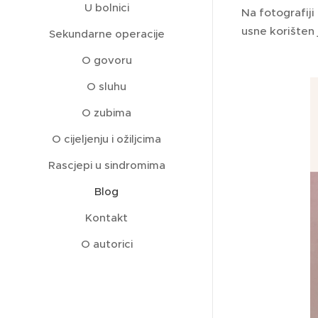
U bolnici
Na fotografiji
usne korišten j
Sekundarne operacije
O govoru
O sluhu
O zubima
O cijeljenju i ožiljcima
Rascjepi u sindromima
Blog
Kontakt
O autorici