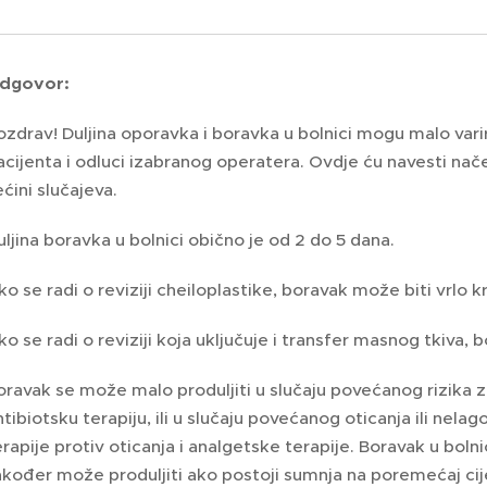
dgovor:
ozdrav! Duljina oporavka i boravka u bolnici mogu malo vari
acijenta i odluci izabranog operatera. Ovdje ću navesti načel
ećini slučajeva.
uljina boravka u bolnici obično je od 2 do 5 dana.
ko se radi o reviziji cheiloplastike, boravak može biti vrlo k
ko se radi o reviziji koja uključuje i transfer masnog tkiva, b
oravak se može malo produljiti u slučaju povećanog rizika z
ntibiotsku terapiju, ili u slučaju povećanog oticanja ili nel
erapije protiv oticanja i analgetske terapije. Boravak u boln
akođer može produljiti ako postoji sumnja na poremećaj cije