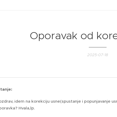
Oporavak od kore
2025-07-18
itanje:
ozdrav, idem na korekciju usne(spustanje i popunjavanje usn
poravka? Hvala,lp.