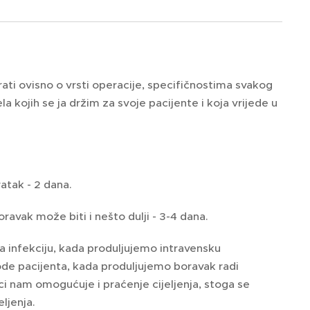
rati ovisno o vrsti operacije, specifičnostima svakog
a kojih se ja držim za svoje pacijente i koja vrijede u
ratak - 2 dana.
oravak može biti i nešto dulji - 3-4 dana.
a infekciju, kada produljujemo intravensku
agode pacijenta, kada produljujemo boravak radi
ici nam omogućuje i praćenje cijeljenja, stoga se
ljenja.