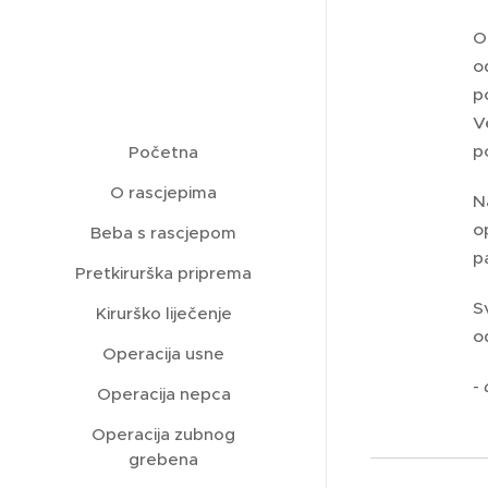
O
o
p
V
p
Početna
O rascjepima
N
o
Beba s rascjepom
p
Pretkirurška priprema
S
Kirurško liječenje
o
Operacija usne
-
Operacija nepca
Operacija zubnog
grebena